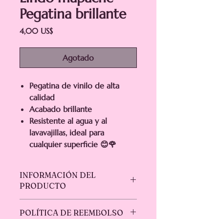
Pegatina brillante
Precio
4,00 US$
Agotado
Pegatina de vinilo de alta
calidad
Acabado brillante
Resistente al agua y al
lavavajillas, ideal para
cualquier superficie 😊🌹
INFORMACIÓN DEL
PRODUCTO
¡Disfruta de la magia de este increíble
POLÍTICA DE REEMBOLSO
vinilo de alta calidad, impermeable,