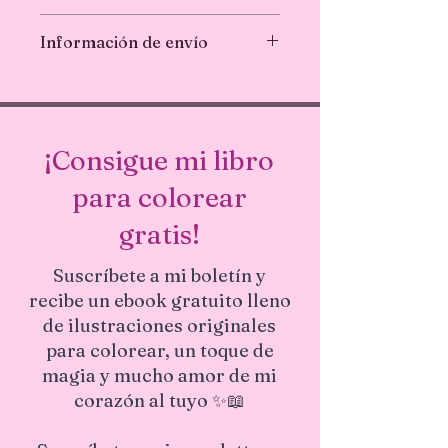
apto para lavavajillas, ideal para
No se aceptan devoluciones ni
botellas de agua, vidrio, autos,
Información de envío
cambios. Si tiene algún problema con
computadoras portátiles, en todas
su pedido, contácteme.
partes! 💛 Diseño único
Envío en 1-3 días hábiles.
¡Consigue mi libro
para colorear
gratis!
Suscríbete a mi boletín y
recibe un ebook gratuito lleno
de ilustraciones originales
para colorear, un toque de
magia y mucho amor de mi
corazón al tuyo ✨📖