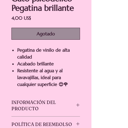
Pegatina brillante
Precio
4,00 US$
Agotado
Pegatina de vinilo de alta
calidad
Acabado brillante
Resistente al agua y al
lavavajillas, ideal para
cualquier superficie 😊🌹
INFORMACIÓN DEL
PRODUCTO
¡Disfruta de la magia de este increíble
POLÍTICA DE REEMBOLSO
vinilo de alta calidad, impermeable,