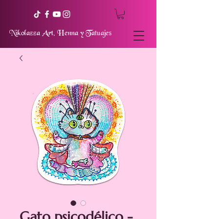
Nikolazza Art, Henna y Tatuajes
Gato psicodélico -