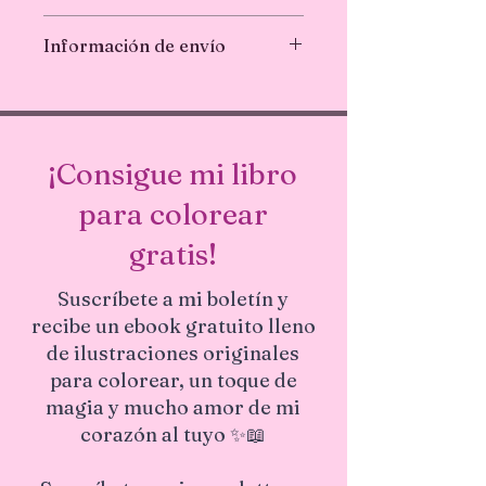
apto para lavavajillas, ideal para
No se aceptan devoluciones ni
botellas de agua, vidrio, autos,
Información de envío
cambios. Si tiene algún problema con
computadoras portátiles, en todas
su pedido, contácteme.
partes! 💛 Diseño único
Envío en 1-3 días hábiles.
¡Consigue mi libro
para colorear
gratis!
Suscríbete a mi boletín y
recibe un ebook gratuito lleno
de ilustraciones originales
para colorear, un toque de
magia y mucho amor de mi
corazón al tuyo ✨📖